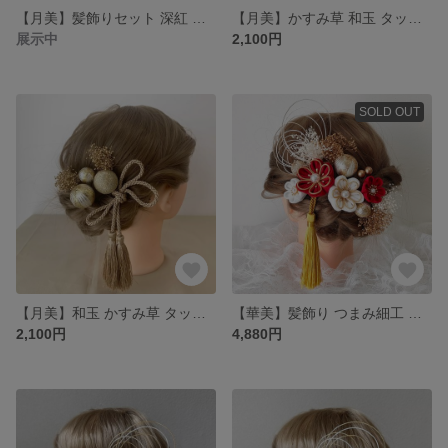
【月美】髪飾りセット 深紅 深緑 乳白色
【月美】かすみ草 和玉 タッセル 髪飾り
展示中
2,100円
SOLD OUT
【月美】和玉 かすみ草 タッセル 髪飾り
【華美】髪飾り つまみ細工 成人式 紅白 祝
2,100円
4,880円