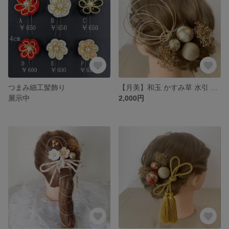
つまみ細工髪飾り
【月美】和玉 かすみ草 水引 髪飾り 成人式
展示中
2,000円