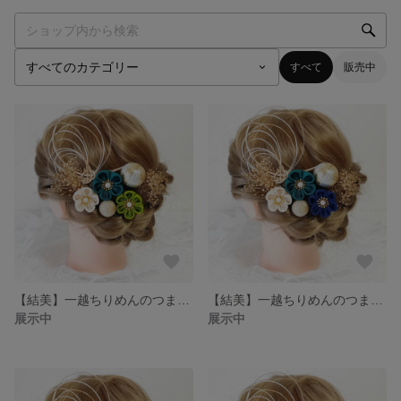
すべて
販売中
【結美】一越ちりめんのつまみ細工 青緑 黄緑 乳白色 卒業式
【結美】一越ちりめんのつまみ細工 青緑 紺 乳白色 卒業式
展示中
展示中