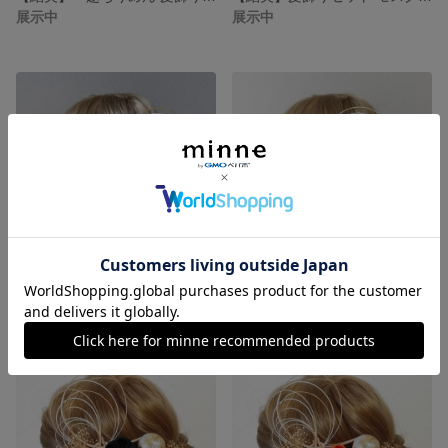
展示中
展示中
【結美】一越ちりめん 髪飾りセット モスグリーン 白 乳白色
【結美】一越ちりめん 髪飾りセット 黒 白 乳白色
展示中
展示中