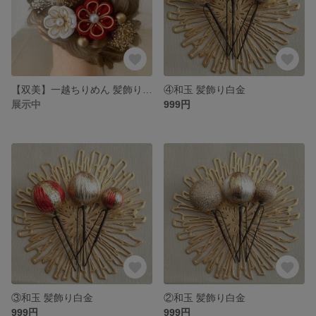
【双美】一越ちりめん 髪飾りセット かすみ草
④和玉 髪飾り白金
展示中
999円
③和玉 髪飾り白金
②和玉 髪飾り白金
999円
999円