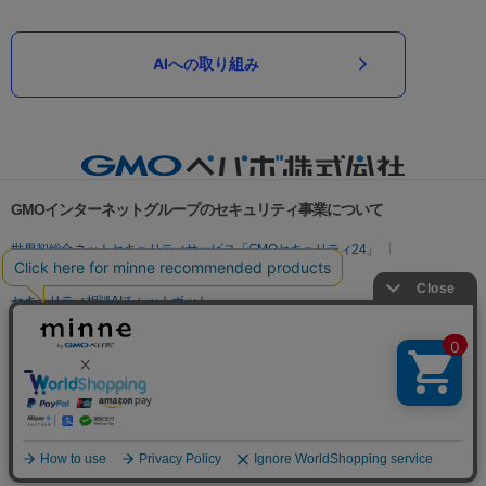
AIへの取り組み
GMOインターネットグループのセキュリティ事業について
世界初総合ネットセキュリティサービス「GMOセキュリティ24」
パスワード漏洩診断
Webサイトリスク診断
セキュリティ相談AIチャットボット
実在証明・盗聴対策
サイバー攻撃対策（GMOサイバーセキュリティ byイエラエ）
サイバー攻撃対策（GMO Flatt Security）
なりすまし対策
セキュリティ事業の軌跡