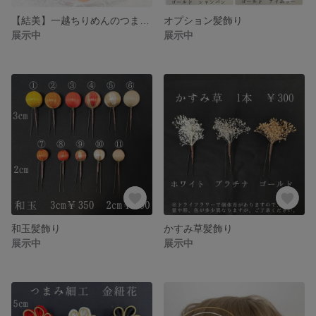
【結美】一越ちりめんのつまみ細工 橙 黄色 乳白色 卒業式
オプション髪飾り
展示中
展示中
和玉髪飾り
かすみ草髪飾り
展示中
展示中