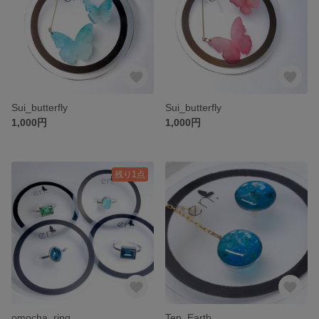
Sui_butterfly
Sui_butterfly
1,000円
1,000円
残り1点
omocha_ring
Ten_Earth