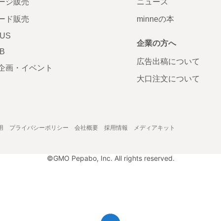
ージ販売
ニュース
ード販売
minneの本
LUS
企業の方へ
AB
広告出稿について
企画・イベント
大口注文について
用
プライバシーポリシー
会社概要
採用情報
メディアキット
©GMO Pepabo, Inc. All rights reserved.