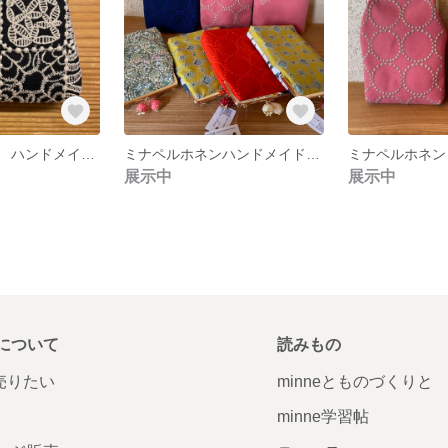
ミナペルホネン ハンドメイド いちご口金 がま口ポーチ
ミナペルホネンハンドメイド がま口
展示中
展示中
について
読みもの
で売りたい
minneとものづくりと
minne学習帖