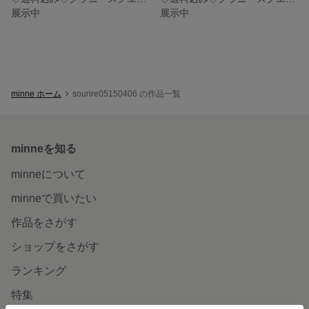
展示中
展示中
minne ホーム
sourire05150406 の作品一覧
minneを知る
minneについて
minneで買いたい
作品をさがす
ショップをさがす
ランキング
特集