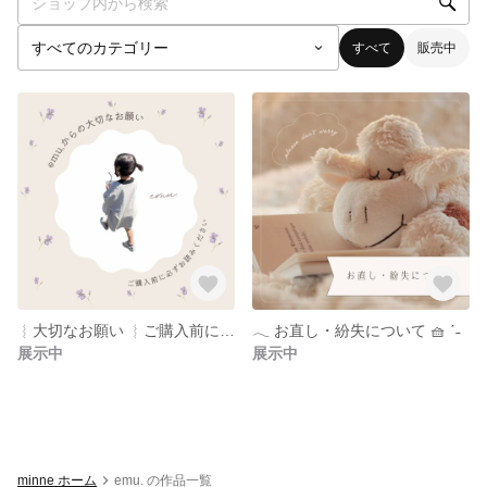
すべて
販売中
︴大切なお願い ︴ご購入前に必ずお読みください🚪
𓂃 お直し・紛失について 🧺 ˊ˗
展示中
展示中
minne ホーム
emu. の作品一覧