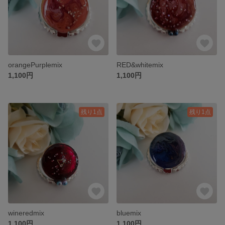
orangePurplemix
RED&whitemix
1,100円
1,100円
残り1点
残り1点
wineredmix
bluemix
1,100円
1,100円