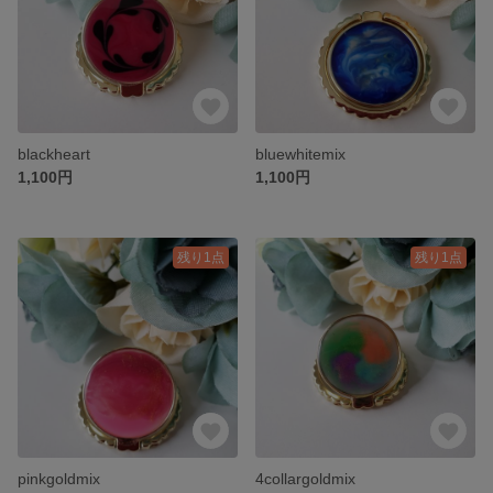
blackheart
bluewhitemix
1,100円
1,100円
残り1点
残り1点
pinkgoldmix
4collargoldmix