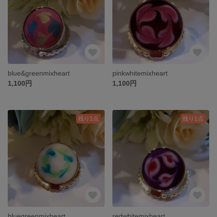
blue&greenmixheart
pinkwhitemixheart
1,100円
1,100円
残り1点
残り1点
bluegreenmixheart
redwhitemixheart