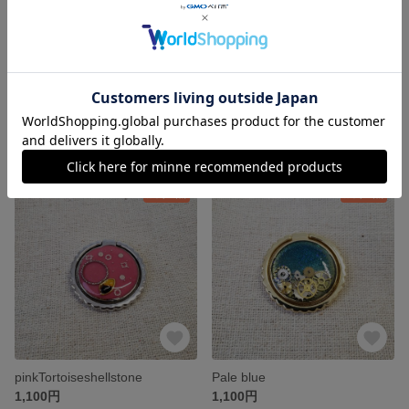
threecollar
REDstone
1,100円
1,000円
残り1点
残り1点
pinkTortoiseshellstone
Pale blue
1,100円
1,100円