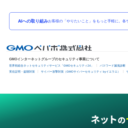
AIへの取り組み
お客様の「やりたいこと」をもっと手軽に。各サ
GMOインターネットグループのセキュリティ事業について
世界初総合ネットセキュリティサービス「GMOセキュリティ24」
パスワード漏洩診断
実在証明・盗聴対策
サイバー攻撃対策（GMOサイバーセキュリティ byイエラエ）