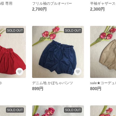
ma様 専用
フリル袖のプルオーバー
半袖ギャザース
2,700円
2,300円
SOLD OUT
SOLD OUT
ト
デニム地 かぼちゃパンツ
899円
800円
SOLD OUT
SOLD OUT