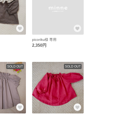
picoriku様 専用
2,350円
SOLD OUT
SOLD OUT