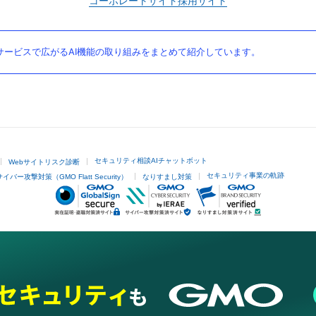
コーポレートサイト
採用サイト
ービスで広がるAI機能の取り組みをまとめて紹介しています。
セキュリティ相談AIチャットボット
Webサイトリスク診断
セキュリティ事業の軌跡
サイバー攻撃対策（GMO Flatt Security）
なりすまし対策