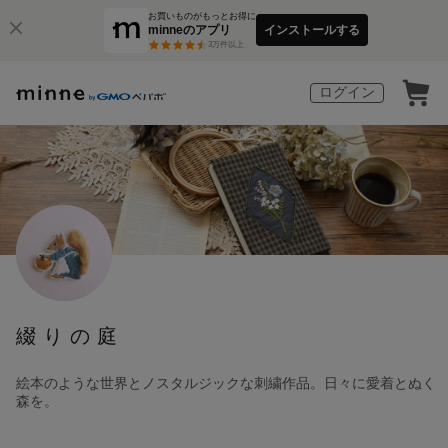
お買いものがもっとお得に
minneのアプリ
インストールする
3
万件以上
ログイン
綴りの庭
絵本のような世界とノスタルジックな刺繍作品。日々に愛着とぬく
森を。