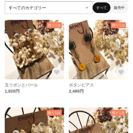
すべて
販売中
残り1点
残り1点
玉リボンとパール
ボタンピアス
1,820円
2,480円
残り1点
残り1点