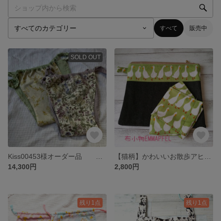
すべて
販売中
SOLD OUT
Kiss00453様オーダー品 気分が上がる乙女なふんてぃー 殿パン
【猫柄】かわいいお散歩アヒルのポーチとマスクセット
14,300円
2,800円
残り1点
残り1点