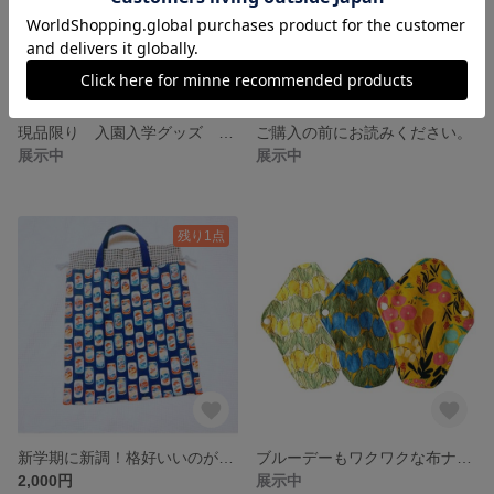
現品限り 入園入学グッズ お道具巾着袋 ステーショナリー柄 持ち手あり
ご購入の前にお読みください。
展示中
展示中
残り1点
新学期に新調！格好いいのが好き！ヴィンテージ缶柄 体操着袋
ブルーデーもワクワクな布ナプキン 花柄 改良版
2,000円
展示中