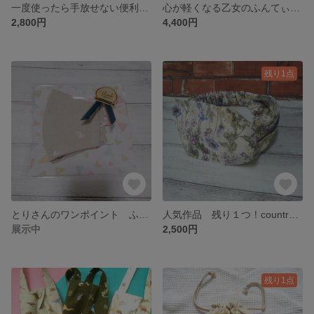
一度使ったら手放せない便利なスマホポシェット
心が軽くなる乙女のふんてぃー ペイズリー
2,800円
4,400円
残り1点
とりさんのワンポイント ふんわり立体マスク
人気作品 残り１つ！country floral collection生地 花柄 ツイストヘアーバンド ヘアーターバン
展示中
2,500円
残り1点