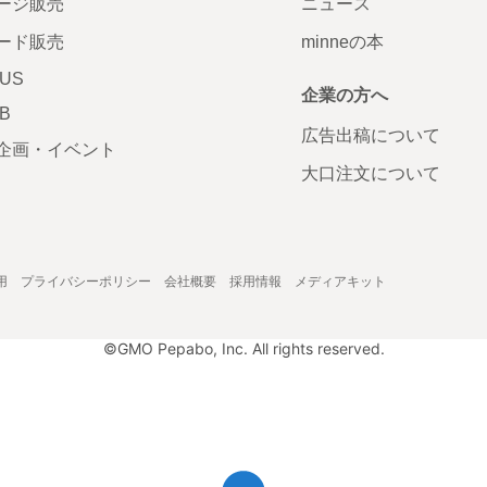
ージ販売
ニュース
ード販売
minneの本
LUS
企業の方へ
AB
広告出稿について
企画・イベント
大口注文について
用
プライバシーポリシー
会社概要
採用情報
メディアキット
©GMO Pepabo, Inc. All rights reserved.