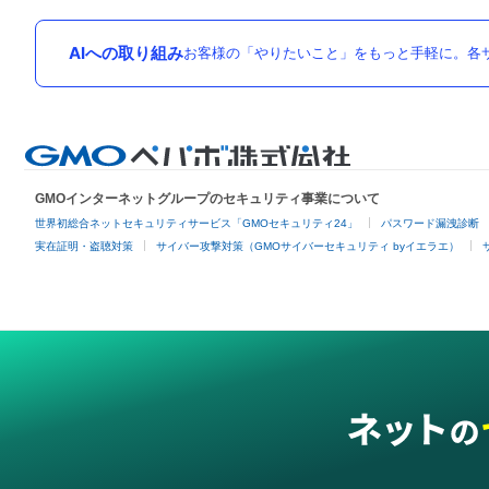
AIへの取り組み
お客様の「やりたいこと」をもっと手軽に。各サ
GMOインターネットグループのセキュリティ事業について
世界初総合ネットセキュリティサービス「GMOセキュリティ24」
パスワード漏洩診断
実在証明・盗聴対策
サイバー攻撃対策（GMOサイバーセキュリティ byイエラエ）