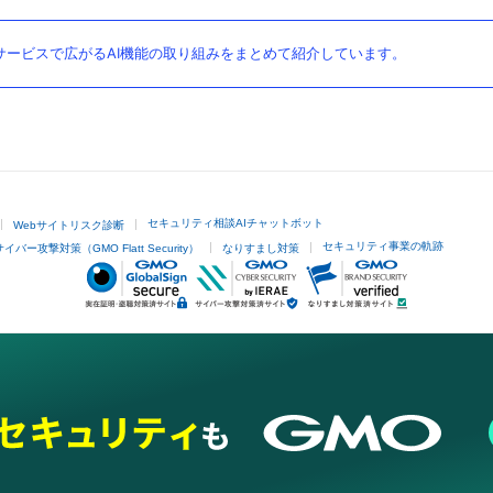
ービスで広がるAI機能の取り組みをまとめて紹介しています。
セキュリティ相談AIチャットボット
Webサイトリスク診断
セキュリティ事業の軌跡
サイバー攻撃対策（GMO Flatt Security）
なりすまし対策