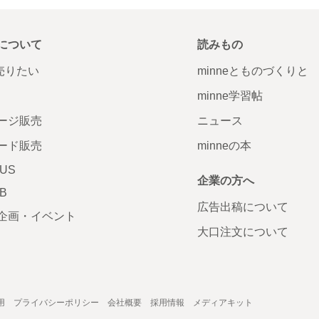
について
読みもの
で売りたい
minneとものづくりと
minne学習帖
ージ販売
ニュース
ード販売
minneの本
LUS
企業の方へ
AB
広告出稿について
企画・イベント
大口注文について
用
プライバシーポリシー
会社概要
採用情報
メディアキット