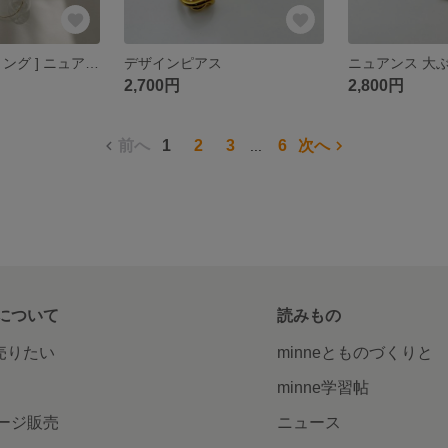
[ ピアス / イヤリング ] ニュアンス ワイヤー
デザインピアス
ニュアンス 大
2,700円
2,800円
前へ
1
2
3
6
次へ
...
について
読みもの
で売りたい
minneとものづくりと
minne学習帖
ージ販売
ニュース