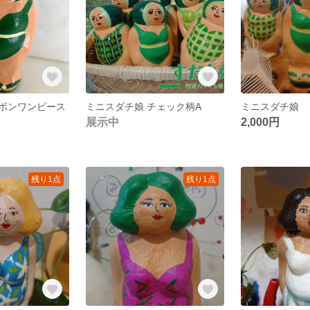
ボンワンピース
ミニスダチ娘 チェック柄A
ミニスダチ娘
展示中
2,000円
残り1点
残り1点