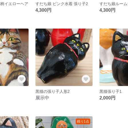
花柄イエローヘア
すだち娘 ピンク水着 張り子2
すだち娘ルーム
4,300円
4,300円
黒猫の張り子人形2
黒猫張り子1
展示中
2,000円
残り1点