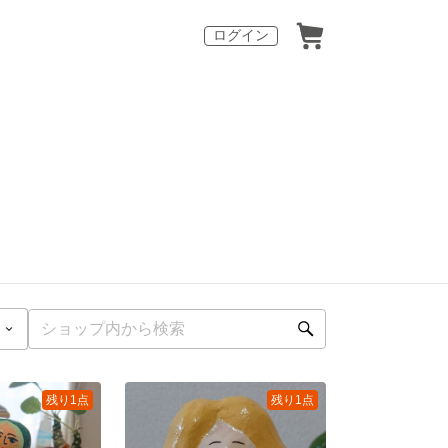
ログイン
残り1点
残り1点