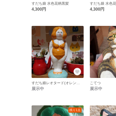
すだち娘 水色花柄黒髪
すだち娘 水色
4,300円
4,300円
すだち娘レオタード(オレンジ色)
こてつ
展示中
展示中
残り1点