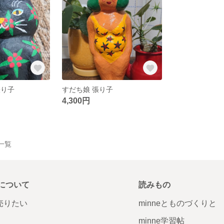
張り子
すだち娘 張り子
4,300円
品一覧
について
読みもの
で売りたい
minneとものづくりと
minne学習帖