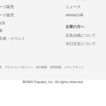
ージ販売
ニュース
ード販売
minneの本
LUS
企業の方へ
AB
広告出稿について
企画・イベント
大口注文について
用
プライバシーポリシー
会社概要
採用情報
メディアキット
©GMO Pepabo, Inc. All rights reserved.