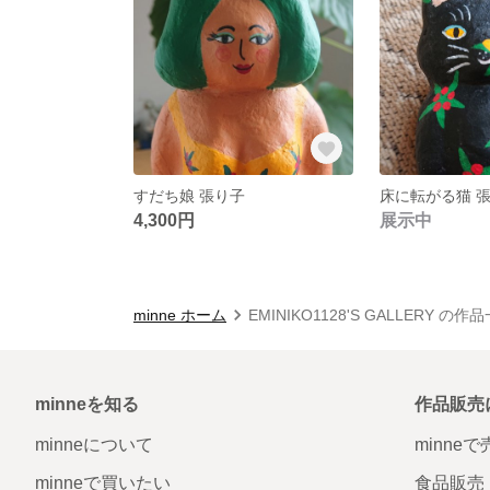
すだち娘 張り子
床に転がる猫 
4,300円
展示中
minne ホーム
EMINIKO1128'S GALLERY の作
minneを知る
作品販売
minneについて
minne
minneで買いたい
食品販売