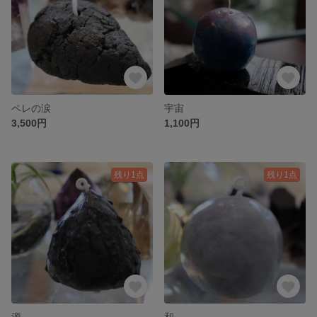
ペレの涙
宇宙
3,500円
1,100円
残り1点
残り1点
源
和