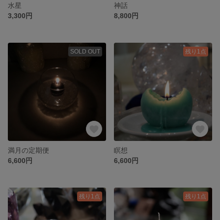
水星
神話
3,300円
8,800円
SOLD OUT
残り1点
満月の定期便
瞑想
6,600円
6,600円
残り1点
残り1点