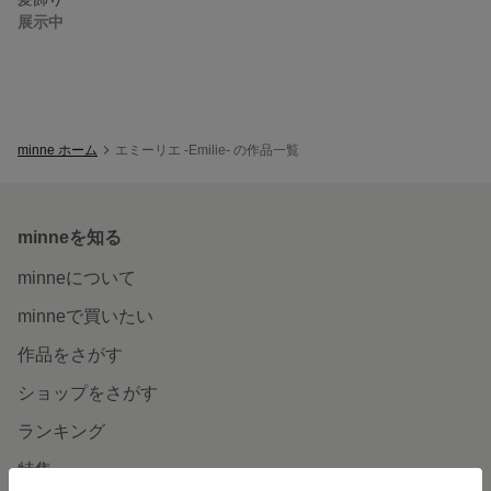
展示中
minne ホーム
エミーリエ -Emilie- の作品一覧
minneを知る
minneについて
minneで買いたい
作品をさがす
ショップをさがす
ランキング
特集