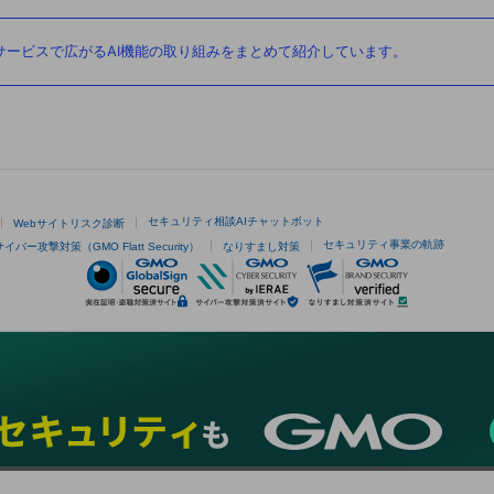
ービスで広がるAI機能の取り組みをまとめて紹介しています。
セキュリティ相談AIチャットボット
Webサイトリスク診断
セキュリティ事業の軌跡
サイバー攻撃対策（GMO Flatt Security）
なりすまし対策