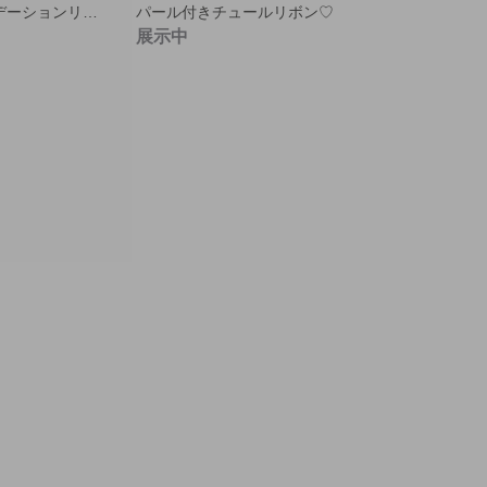
キラキラ⭐︎グラデーションリボン⭐︎星
パール付きチュールリボン♡
展示中