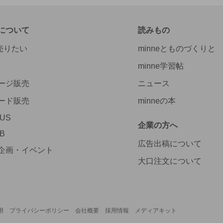
について
読みもの
で売りたい
minneとものづくりと
minne学習帖
ージ販売
ニュース
ード販売
minneの本
LUS
企業の方へ
AB
広告出稿について
企画・イベント
大口注文について
用
プライバシーポリシー
会社概要
採用情報
メディアキット