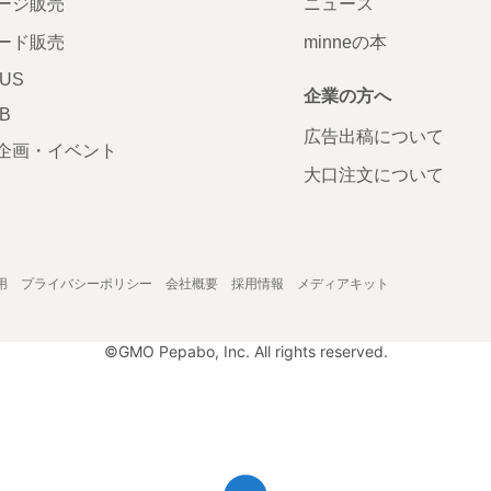
ージ販売
ニュース
ード販売
minneの本
LUS
企業の方へ
AB
広告出稿について
企画・イベント
大口注文について
用
プライバシーポリシー
会社概要
採用情報
メディアキット
©GMO Pepabo, Inc. All rights reserved.