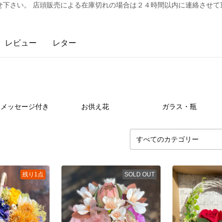
せ下さい。 店頭販売による在庫切れの場合は２４時間以内に連絡させて
レビュー
レター
5
点
5
点
4
メッセージ付き
お供え花
ガラス・瓶
残り1点
SOLD OUT