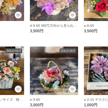
d-9-60 360℃方向から見られる お供え花にも テーブルフラワー 小ぶり デスクにも
a-8-60
3,500円
3,500円
SOLD OUT
SOLD OUT
ｂ-6-160 大きいサイズ 軽いバスケットアレンジ お部屋に野原を！
e-3-60
e-2-10 デス
3,000円
1,000円