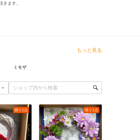
頂きます。
もっと見る
点
5
点
ミモザ
残り1点
残り1点