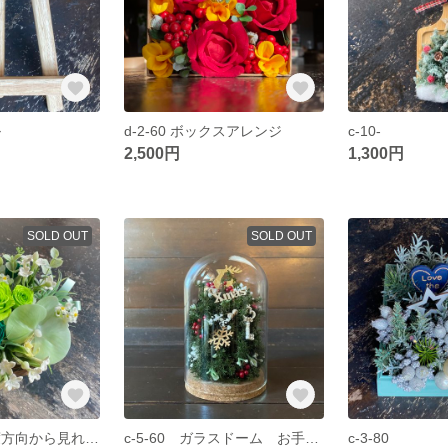
ル
d-2-60 ボックスアレンジ
c-10-
2,500円
1,300円
SOLD OUT
SOLD OUT
a-6-80 ３６０度方向から見れる テーブルの中央に飾る フラワーバスケット
c-5-60 ガラスドーム お手入れ簡単 デスクに飾れる
c-3-80