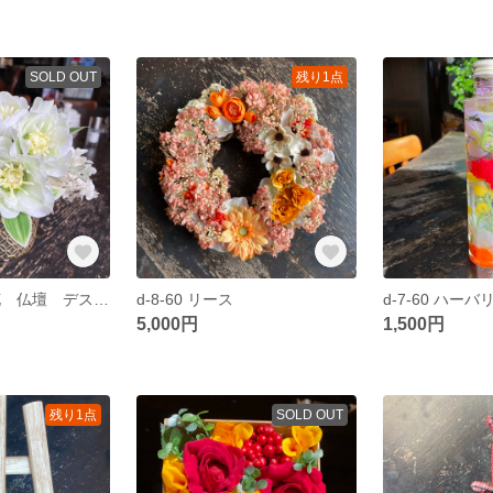
SOLD OUT
残り1点
b-8-60 お供え花 仏壇 デスクに飾れる
d-8-60 リース
d-7-60 ハー
5,000円
1,500円
残り1点
SOLD OUT