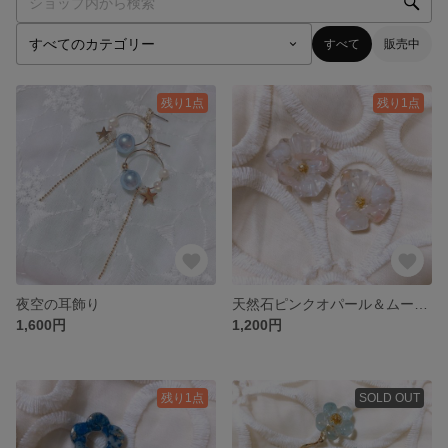
すべて
販売中
残り1点
残り1点
夜空の耳飾り
天然石ピンクオパール＆ムーンストーンのビオラピアス／イヤリング
1,600円
1,200円
残り1点
SOLD OUT