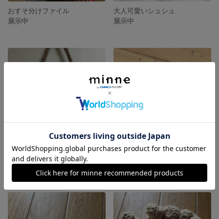
おすそ分けファイル
大人可愛いシュシュ
展示中
展示中
裂き編みバック
香りのミニ枕
展示中
展示中