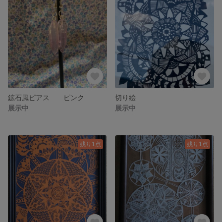
鉱石風ピアス ピンク
切り絵
展示中
展示中
残り1点
残り1点