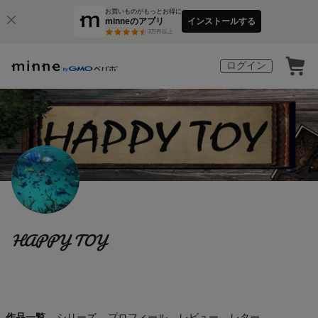
お買いものがもっとお得に
minneのアプリ
インストールする
3
万件以上
ログイン
HAPPY TOY
作品一覧
シリーズ
プロフィール
レビュー
レター