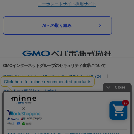
コーポレートサイト
採用サイト
AIへの取り組み
GMOインターネットグループのセキュリティ事業について
世界初総合ネットセキュリティサービス「GMOセキュリティ24」
パスワード漏洩診断
Webサイトリスク診断
セキュリティ相談AIチャットボット
実在証明・盗聴対策
サイバー攻撃対策（GMOサイバーセキュリティ byイエラエ）
サイバー攻撃対策（GMO Flatt Security）
なりすまし対策
セキュリティ事業の軌跡