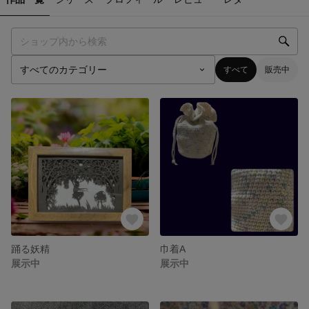
すべて
販売中
踊る妖精
巾着A
展示中
展示中