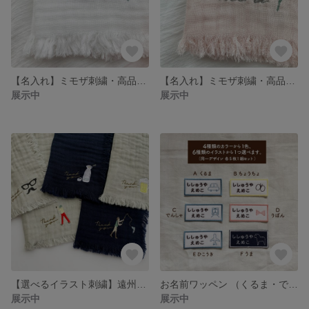
【名入れ】ミモザ刺繍・高品質ガーゼハンカチ （白）
【名入れ】ミモザ刺繍・高品質ガーゼハンカチ （ピンク）
展示中
展示中
【選べるイラスト刺繍】遠州産 高品質ガーゼハンカチ / メンズギフト・敬老の日
お名前ワッペン （くるま・でんしゃ・ひこうき・ちょうちょ・リボン・うま）各5枚1組セット ｜ 入園・入学・新生活
展示中
展示中