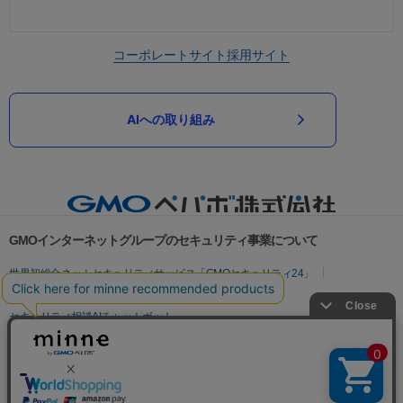
コーポレートサイト
採用サイト
AIへの取り組み
GMOインターネットグループのセキュリティ事業について
世界初総合ネットセキュリティサービス「GMOセキュリティ24」
パスワード漏洩診断
Webサイトリスク診断
セキュリティ相談AIチャットボット
実在証明・盗聴対策
サイバー攻撃対策（GMOサイバーセキュリティ byイエラエ）
サイバー攻撃対策（GMO Flatt Security）
なりすまし対策