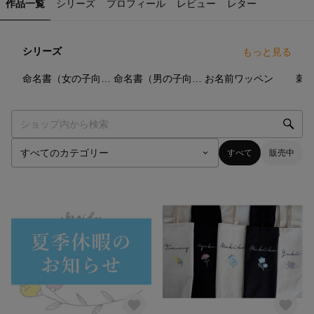
作品一覧
シリーズ
プロフィール
レビュー
レター
シリーズ
もっと見る
12
点
9
点
5
点
命名書（女の子向け）
命名書（男の子向け）
お名前ワッペン
刺
すべて
販売中