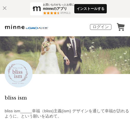
お買いものがもっとお得に
minneのアプリ
インストールする
3
万件以上
ログイン
bliss ism
bliss ism_____幸福（bliss)主義(ism) デザインを通して幸福が訪れる
ように、という願いを込めて。