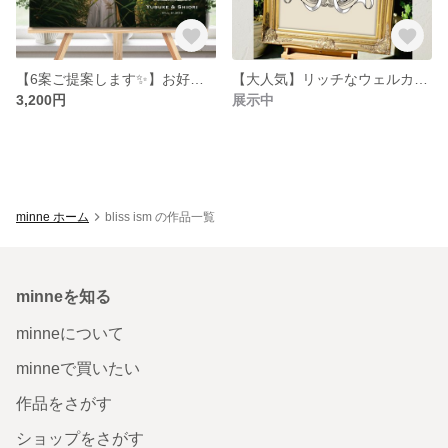
【6案ご提案します✨】お好きなお写真で叶える高品質ウェルカムボード♪ 安心の修正無制限✧ データもプレゼント パネル キャンバス 結婚式 前撮り ウェディング キャンバス印刷も対応
【大人気】リッチなウェルカムボード♪結婚式♪アンティーク風♪A3も可♪
3,200円
展示中
minne ホーム
bliss ism の作品一覧
minneを知る
minneについて
minneで買いたい
作品をさがす
ショップをさがす