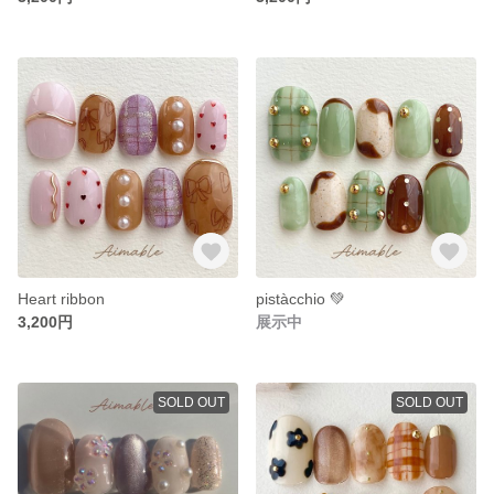
Heart ribbon
pistàcchio 💚
3,200円
展示中
SOLD OUT
SOLD OUT