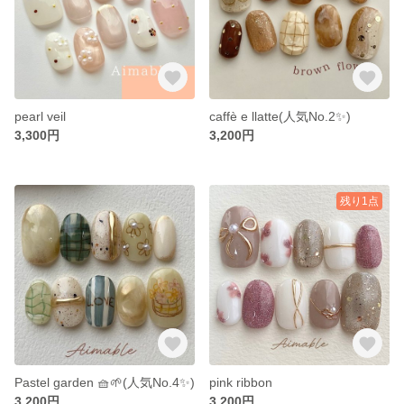
pearl veil
caffè e llatte(人気No.2✨)
3,300円
3,200円
残り1点
Pastel garden 🧺🌱(人気No.4✨)
pink ribbon
3,200円
3,200円