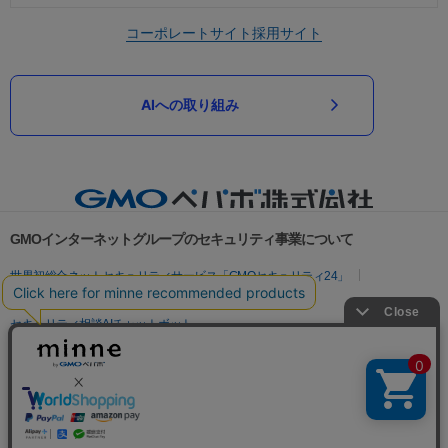
コーポレートサイト
採用サイト
AIへの取り組み
GMOインターネットグループのセキュリティ事業について
世界初総合ネットセキュリティサービス「GMOセキュリティ24」
パスワード漏洩診断
Webサイトリスク診断
セキュリティ相談AIチャットボット
実在証明・盗聴対策
サイバー攻撃対策（GMOサイバーセキュリティ byイエラエ）
サイバー攻撃対策（GMO Flatt Security）
なりすまし対策
セキュリティ事業の軌跡