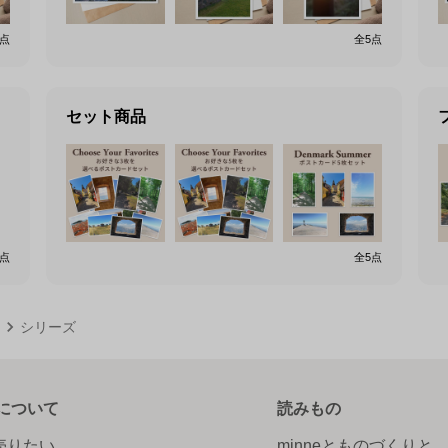
点
全
5
点
セット商品
点
全
5
点
シリーズ
について
読みもの
で売りたい
minneとものづくりと