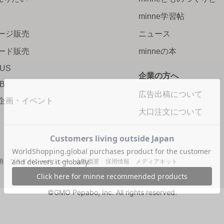
minne学習帖
ージ販売
ニュース
ード販売
minneの本
LUS
企業の方へ
AB
広告出稿について
企画・イベント
大口注文について
用
プライバシーポリシー
会社概要
採用情報
メディアキット
©GMO Pepabo, Inc. All rights reserved.