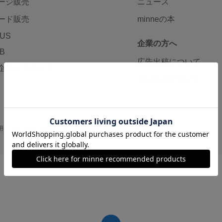
ージ販売
ニュース
ード販売
minneの本
LUS
企業の方へ
AB
広告出稿について
企画・イベント
大口注文について
用
プライバシーポリシー
会社概要
採用情報
メディアキット
©GMO Pepabo, Inc. All rights reserved.