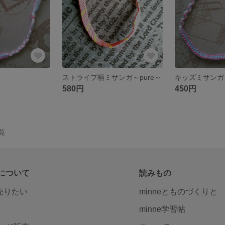
ストライプ柄ミサンガ～pure～
キッズミサンガ
580円
450円
一覧
について
読みもの
で売りたい
minneとものづくりと
minne学習帖