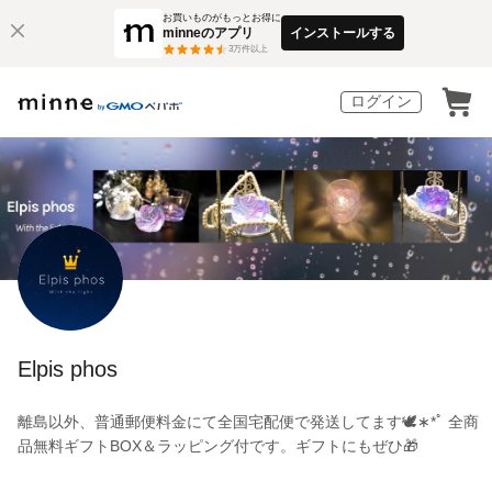
お買いものがもっとお得に
minneのアプリ
インストールする
3
万件以上
ログイン
Elpis phos
離島以外、普通郵便料金にて全国宅配便で発送してます🕊️∗*ﾟ 全商
品無料ギフトBOX＆ラッピング付です。ギフトにもぜひ🎁