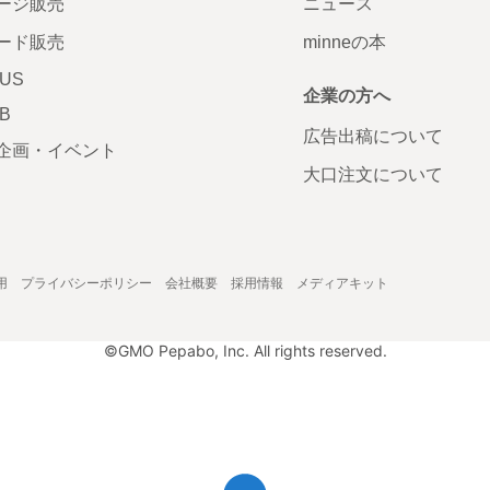
ージ販売
ニュース
ード販売
minneの本
LUS
企業の方へ
AB
広告出稿について
企画・イベント
大口注文について
用
プライバシーポリシー
会社概要
採用情報
メディアキット
©GMO Pepabo, Inc. All rights reserved.