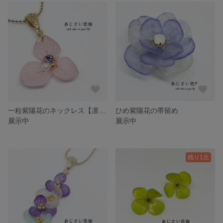
一粒紫陽花のネックレス【凛花】
ひめ紫陽花の帯留め
展示中
展示中
残り1点