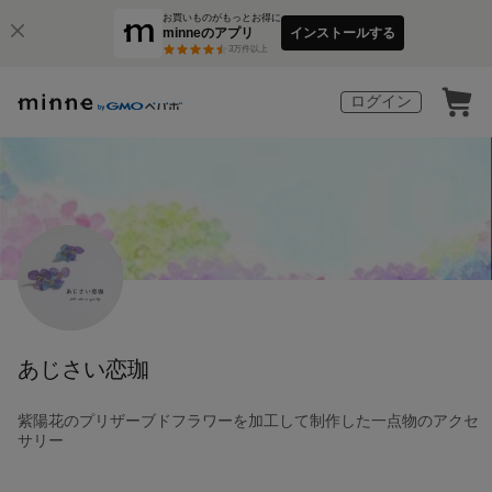
お買いものがもっとお得に
minneのアプリ
インストールする
3
万件以上
ログイン
あじさい恋珈
紫陽花のプリザーブドフラワーを加工して制作した一点物のアクセ
サリー