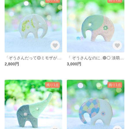
「ぞうさんだって🟡ミモザが大好き𓂃𓈒𓂂𓏸 マルコ 」… 陶器、オブジェ、送料無料、品番20-0203（M）W 2800円**訳ありサービス価格
「 ぞうさんなのに..🟢⚪ 淡萌黄 (うすもえぎ) 𓂃𓈒𓂂𓏸」… 陶器、オブジェ、送料無料、品番13-0508（M) PG 3000円
2,800円
3,000円
残り1点
残り1点