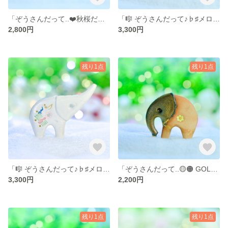
「ぞうさんだって..❤️秋桜だいすき𓂃𓈒𓂂𓏸 」（マルコ）… 陶器、オブジェ、送料無料、品番21-0505（M）PW 2800円 .. 訳あり*サービス価格品
「🎼 ぞうさんだって♪♭♯メロディー奏でたい𓂃𓈒𓂂𓏸 パオーン 」… 陶器、オブジェ、送料無料、品番17-0609（P）W-b 3300円
2,800円
3,300円
残り1点
残り1点
「🎼 ぞうさんだって♪♭♯メロディー奏でたい𓂃𓈒𓂂𓏸 パオーン 」… 陶器、オブジェ、送料無料、品番 20-0324（P）W 3300円
「ぞうさんだって..🟡🟠 GOLDしあわせ気分𓂃𓈒𓂂𓏸 マルコ 」… 陶器、オブジェ、送料無料、品番 21-0517（M）2200円**訳ありサービス価格
3,300円
2,200円
残り1点
残り1点