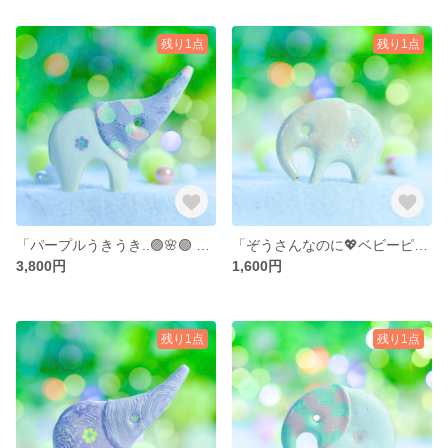
残り1点
残り1点
「パープルうきうき..🟣🌸🟢 パッチワーク・パオーン𓂃𓈒𓂂𓏸」… 陶器、オブジェ、送料無料、品番25-0329（P) PPW .. 3800円
「ぞうさんなのに💖ベビーピンク𓂃𓈒𓂂𓏸」… 陶器、オブジェ、送料無料、品番14-0603（M）PW 1600円 .. 訳ありの*サービス価格品です！
3,800円
1,600円
残り1点
残り1点