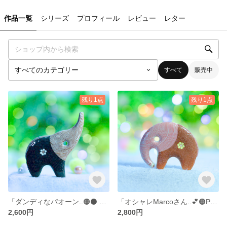
作品一覧
シリーズ
プロフィール
レビュー
レター
すべて
販売中
残り1点
残り1点
「ダンディなパオーン..🟠⚫ ブラウン縞＆ブラック〜♪ 」… 陶器、オブジェ、送料無料、品番10-0719（P) BBK 2600円 .. 訳あり**サービス価格品です
「オシャレMarcoさん..💕🟠PINKストライプ𓂃𓈒♪ 」… 陶器、オブジェ、送料無料、品番 8-1228（M)PBR 2800円
2,600円
2,800円