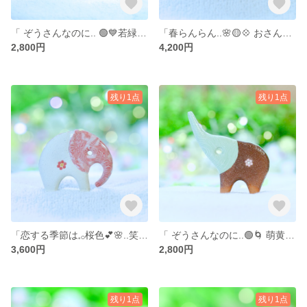
「 ぞうさんなのに.. 🟢💙若緑色にブルーグレイ𓂃𓈒𓂂𓏸 」… 陶器、オブジェ、送料無料、品番12-0201（P）YG-SB 2800円
「春らんらん..🌸🟡💠 おさんぽ大好き𓂃Marcoさん」… 陶器、オブジェ、送料無料、品番23-1117（M）PYB 4200円
2,800円
4,200円
残り1点
残り1点
「恋する季節は𓈒𓂂桜色💕🌸..笑みほんのり𓂃𓈒𓂂Marcoさん 」… 陶器、オブジェ、送料無料、品番22-0916（M）PW 3600円
「 ぞうさんなのに..🟢🌀 萌黄（もえぎ）色ぐるぐる𓂃パオーン𓈒𓂂𓏸 」… 陶器、オブジェ、送料無料、品番12-0213（P）YGB 2800円
3,600円
2,800円
残り1点
残り1点