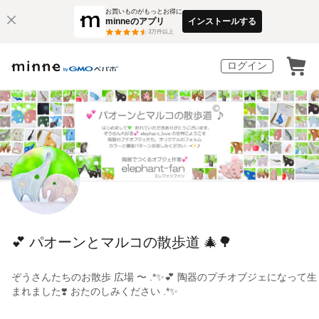
お買いものがもっとお得に
minneのアプリ
インストールする
3
万件以上
ログイン
💕 パオーンとマルコの散歩道 🎄🌳
ぞうさんたちのお散歩 広場 〜 .*✨💕 陶器のプチオブジェになって生
まれました❣️ おたのしみください .*✨