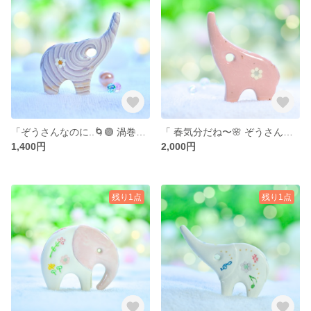
「ぞうさんなのに..🌀🟣 渦巻きパープル𓂃𓈒𓂂𓏸 」… 陶器、オブジェ、送料無料、品番04-0528（P）PP 1400円
「 春気分だね〜🌸 ぞうさんパステルピンク 𓂃𓈒𓂂𓏸」… 陶器、オブジェ、送料無料、品番5-0923（P）P 2000円
1,400円
2,000円
残り1点
残り1点