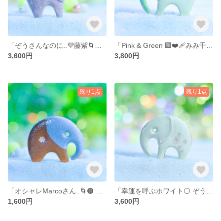
「ぞうさんなのに..💜藤紫🌀マーブル𓂃𓈒𓂂𓏸」（パオーン）… 陶器、オブジェ、送料無料、品番16-0226（P）PP 3600円
「Pink & Green 🟩❤️‍🩹みみ千代紙Marcoさん𓂃𓈒𓂂✨ 」… 陶器、オブジェ、送料無料、品番23-1022（M) PKG .. 3800円
3,600円
3,800円
残り1点
残り1点
「オシャレMarcoさん..🌀🟠 BLUEストライプ𓂃𓈒♪ 」… 陶器、オブジェ、送料無料、品番11-1030 （M)BBR 1600円 .. 訳ありの*サービス価格品です！
「幸運を呼ぶホワイト⚪ ぞうさん𓂃Marco 」… 陶器、オブジェ、送料無料、品番23-1030（M）W 3600円
1,600円
3,600円