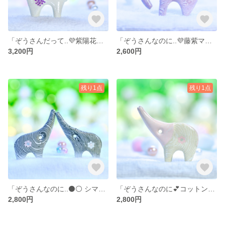
「ぞうさんだって..💜紫陽花だいすき𓂃𓈒𓂂𓏸 」… 陶器、オブジェ、送料無料、品番 20-0318（P）W 3200円
「ぞうさんなのに..💜藤紫マーブル𓂃マルコ𓈒𓂂𓏸」… 陶器、オブジェ、送料無料、品番16-0131（M）PP 2600円
3,200円
2,600円
残り1点
残り1点
「ぞうさんなのに..⚫⚪ シマシマ兄弟 𓂃𓈒𓂂𓏸」… 陶器、オブジェ、送料無料、品番6-0105、6-1020（P)GY 2800円
「ぞうさんなのに💕コットンキャンディピンク𓂃𓈒𓂂𓏸 」… 陶器、オブジェ、送料無料、品番 15-1005（P）PW
2,800円
2,800円