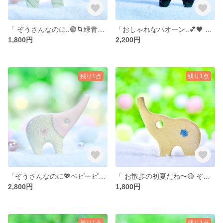
「 ぞうさんなのに..🟢🌀緑青ぐるぐる！？ 」… 陶器、オブジェ、送料無料、品番 5-0711（P）G 1800円
「おしゃれなパオーン..💕🖤 PINKストライプ〜♪ 」… 陶器、オブジェ、送料無料、品番10-0624（P) PBK 2200円 .. 訳あり*サービス価格品です！
1,800円
2,200円
残り1点
残り1点
「ぞうさんなのに💖ベビーピンク𓂃𓈒𓂂𓏸 」… 陶器、オブジェ、送料無料、品番14-0907（P）PW
「 お散歩の初夏だね〜🟡 ぞうさんクリームイエロー 𓂃𓈒𓂂𓏸」… 陶器、オブジェ、送料無料、品番3-0220（P）Y 1800円
2,800円
1,800円
残り1点
残り1点