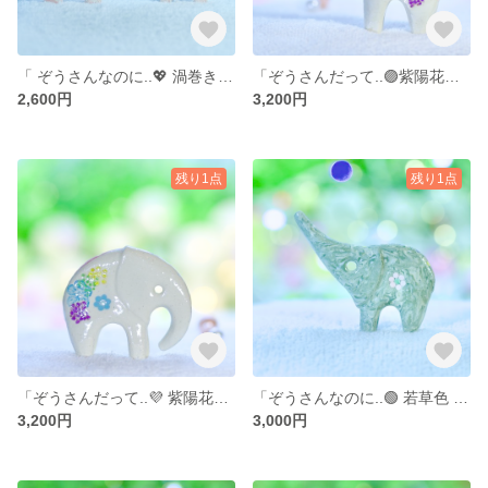
「 ぞうさんなのに..💖 渦巻きピンク姉妹𓂃𓈒𓂂𓏸 」… 陶器、オブジェ、送料無料、品番6-0929（P) P ①&② （２個組み） 2600円
「ぞうさんだって..🟣紫陽花だいすき𓂃𓈒𓂂𓏸 」… 陶器、オブジェ、送料無料、品番20-0217（P）W 3200円
2,600円
3,200円
残り1点
残り1点
「ぞうさんだって..💜 紫陽花だいすき𓂃𓈒𓂂𓏸 」… 陶器、オブジェ、送料無料、品番20-0216（M）W 3200円
「ぞうさんなのに..🟢 若草色 (わかくさいろ) 𓂃𓈒𓂂𓏸パオーン 」… 陶器、オブジェ、送料無料、品番17-0702（P）GR 3000円
3,200円
3,000円