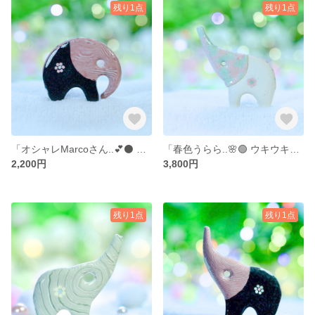
残り1点
残り1点
「オシャレMarcoさん..💕⚫ PINKマーブル〜♪ 」… 陶器、オブジェ、送料無料、品番10-0705（M）PB 2200円 .. 訳あり* サービス価格品
「春色うらら..🌸🟢 ウキウキおさんぽパオーン𓂃𓈒𓂂𓏸」… 陶器、オブジェ、送料無料、品番23-1104（P）PYG 3800円
2,200円
3,800円
残り1点
残り1点