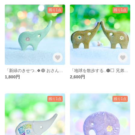
残り1点
残り1点
「新緑のきせつ..🍀🟢 おさんぽパオーン 」… 陶器、オブジェ、送料無料、品番12-0125（P）YG 1800円 .. 訳あり*サービス価格品です！
「地球を散歩する..🟤⬜ 兄弟パオーン𓂃𓈒𓂂𓏸」… 陶器、オブジェ、送料無料、品番3-0105 & 0106（P) E （２個組み）2600円
1,800円
2,600円
残り1点
残り1点