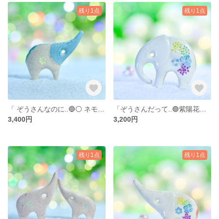
残り1点
残り1点
「 ぞうさんなのに..🔵⚪ ネモフィラブルー𓂃𓈒𓂂𓏸」… 陶器、オブジェ、送料無料、品番13-0503（P) TB 3400円
「ぞうさんだって..🟣紫陽花だいすき𓂃𓈒𓂂𓏸 」… 陶器、オブジェ、送料無料、品番20-0317（M）W 3200円
3,400円
3,200円
残り1点
残り1点