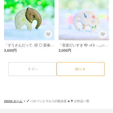
「ぞうさんだって..🟡 ⚪ 新春GOLD気分𓂃𓈒𓂂𓏸 マルコ 」… 陶器、オブジェ、送料無料、品番 21-0526（M）GW
「音楽だいすき 🎼 ♪♯♭𓂃𓈒𓂂𓏸マルコさん 」… 陶器、オブジェ、送料無料、品番17-0529（M）W
3,600円
3,000円
前へ
次へ
minne ホーム
💕 パオーンとマルコの散歩道 🎄🌳 の作品一覧