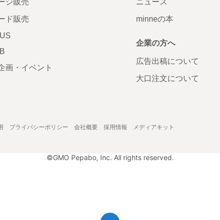
ージ販売
ニュース
ード販売
minneの本
LUS
企業の方へ
AB
広告出稿について
企画・イベント
大口注文について
用
プライバシーポリシー
会社概要
採用情報
メディアキット
©GMO Pepabo, Inc. All rights reserved.