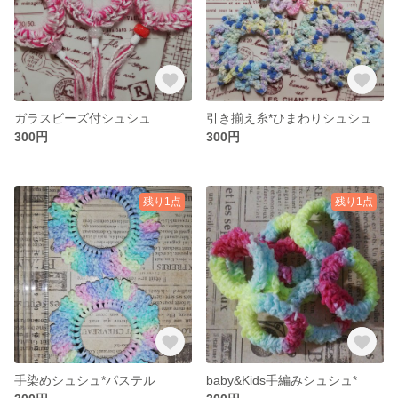
ガラスビーズ付シュシュ
引き揃え糸*ひまわりシュシュ
300円
300円
残り1点
残り1点
手染めシュシュ*パステル
baby&Kids手編みシュシュ*