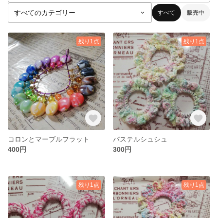
すべて
販売中
残り1点
残り1点
コロンとマーブルフラット
パステルシュシュ
400円
300円
残り1点
残り1点