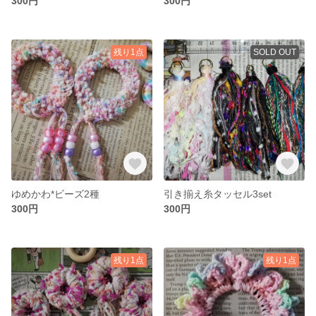
300円
300円
残り1点
SOLD OUT
ゆめかわ*ビーズ2種
引き揃え糸タッセル3set
300円
300円
残り1点
残り1点