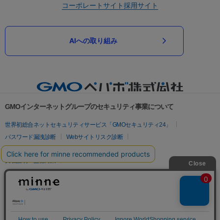
コーポレートサイト
採用サイト
AIへの取り組み
GMOインターネットグループのセキュリティ事業について
世界初総合ネットセキュリティサービス「GMOセキュリティ24」
パスワード漏洩診断
Webサイトリスク診断
セキュリティ相談AIチャットボット
実在証明・盗聴対策
サイバー攻撃対策（GMOサイバーセキュリティ byイエラエ）
サイバー攻撃対策（GMO Flatt Security）
なりすまし対策
セキュリティ事業の軌跡