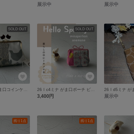
展示中
展示中
SOLD OUT
SOLD OUT
26Ⅰc5 ミナ がま口コインケース
26Ⅰc4ミナ がま口ポーチ ピンク リボン
3,400円
展示中
残り1点
残り1点