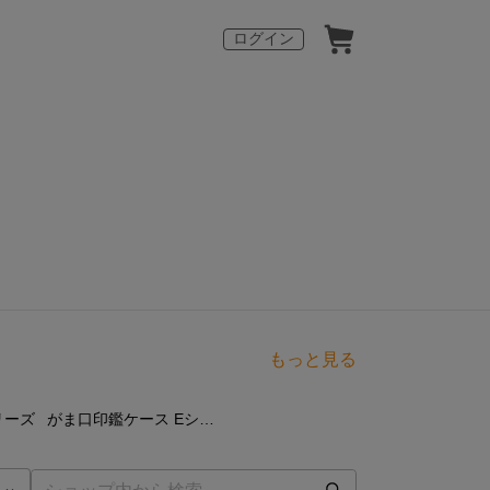
ログイン
もっと見る
点
7
点
リーズ
がま口印鑑ケース Eシリーズ