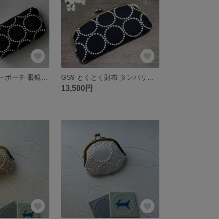
PO18 ファスナーポーチ 眼鏡ケース ミナペルホネン
GS9 とくとく財布 タンバリン×シンフォニー ミナ
13,500円