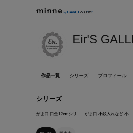
Eir'S GAL
作品一覧
シリーズ
プロフィール
シリーズ
30
点
31
点
がま口 口金12cmシリーズ
がま口 小銭入れなど 小さめサイズ（口金11cm以下）