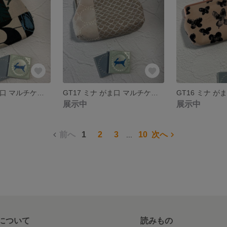
GT18 ミナ がま口 マルチケース 通帳ケース
GT17 ミナ がま口 マルチケース 通帳ケース
GT16 ミナ 
展示中
展示中
前へ
1
2
3
10
次へ
...
について
読みもの