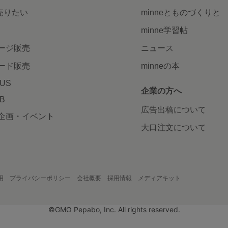
で売りたい
minneとものづくりと
minne学習帖
ージ販売
ニュース
ード販売
minneの本
LUS
企業の方へ
AB
広告出稿について
企画・イベント
大口注文について
用
プライバシーポリシー
会社概要
採用情報
メディアキット
©GMO Pepabo, Inc. All rights reserved.