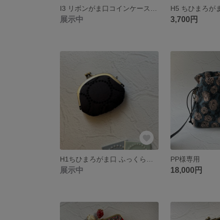
I3 リボンがま口コインケース ネイビー
展示中
3,700円
H1ちひまろがま口 ふっくら可愛い小銭入れ ミナペルホネン
PP様専用
展示中
18,000円