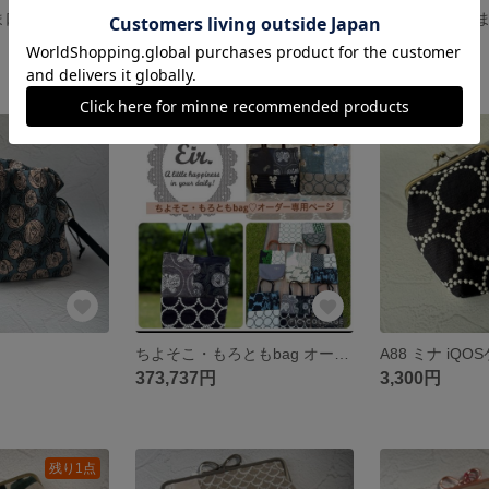
H5 ちひまろがま口 ふっくら可愛い小銭入れ ミナペルホネン
A94 ネコ型口金 ペンケース メガネケース ミナ
3,400円
展示中
SOLD OUT
残り1点
ちよそこ・もろともbag オーダー専用ページ
373,737円
3,300円
残り1点