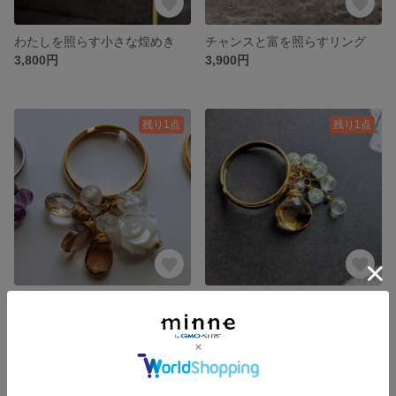
わたしを照らす小さな煌めき
チャンスと富を照らすリング
3,800円
3,900円
残り1点
残り1点
愛と希望のリング
富と癒しのリング
3,900円
3,400円
残り1点
残り1点