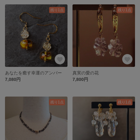
残り1点
残り1点
あなたを癒す幸運のアンバー
真実の愛の花
7,080円
7,800円
残り1点
残り1点