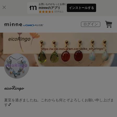
お買いものがもっとお得に
minneのアプリ
インストールする
3
万件以上
ログイン
eicoRingo
夏至を過ぎましたね。これからも何とぞよろしくお願い申し上げま
す💕