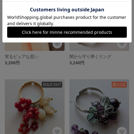
実るピュアな思い
闇から守り導くリング
3,200円
3,240円
SOLD OUT
残り1点