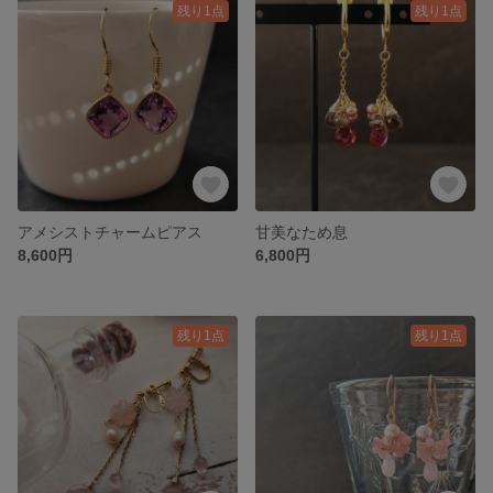
残り1点
残り1点
アメシストチャームピアス
甘美なため息
8,600円
6,800円
残り1点
残り1点