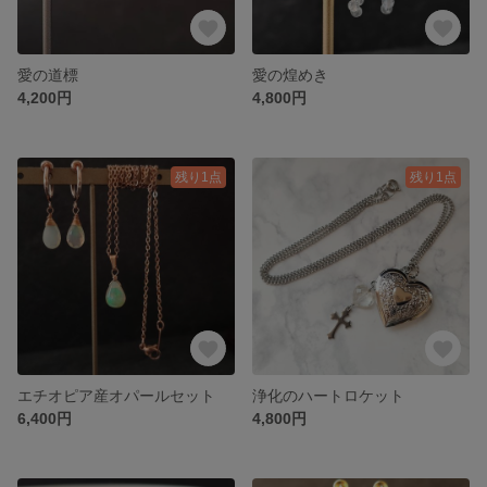
愛の道標
愛の煌めき
4,200円
4,800円
残り1点
残り1点
エチオピア産オパールセット
浄化のハートロケット
6,400円
4,800円