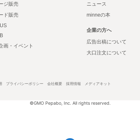
ージ販売
ニュース
ード販売
minneの本
LUS
企業の方へ
AB
広告出稿について
企画・イベント
大口注文について
用
プライバシーポリシー
会社概要
採用情報
メディアキット
©GMO Pepabo, Inc. All rights reserved.