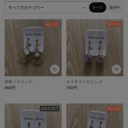
すべて
販売中
残り1点
残り1点
四角イヤリング
キラキライヤリング
900円
700円
SOLD OUT
残り1点