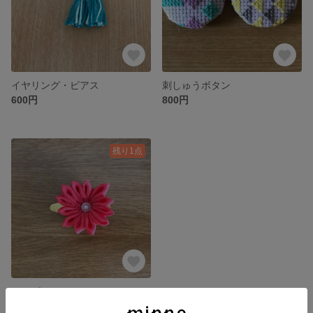
イヤリング・ピアス
刺しゅうボタン
600円
800円
残り1点
ヘアピン
700円