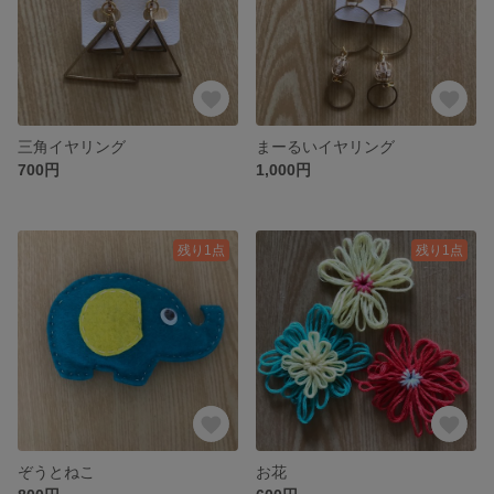
三角イヤリング
まーるいイヤリング
700円
1,000円
残り1点
残り1点
ぞうとねこ
お花