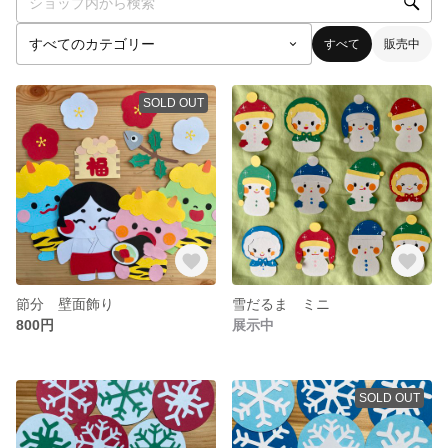
すべて
販売中
SOLD OUT
節分 壁面飾り
雪だるま ミニ
800円
展示中
SOLD OUT