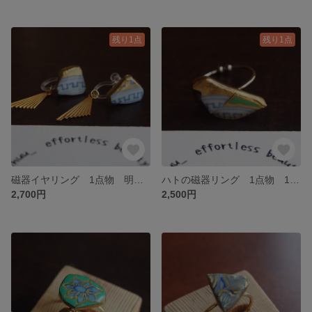
残り1点
残り1点
磁器イヤリング 1点物 明治・1800年代 瀬戸・美濃焼 陶片 焼き物金継ぎ風 着物リメイク ヴィンテージ アンティーク ゆれる
ハトの磁器リング 1点物 1800年代 明治時代 瀬戸・美濃焼 焼き物 器 陶片 金継ぎ風 和モダン はと 鳩 鳥 動物 アニマル
2,700円
2,500円