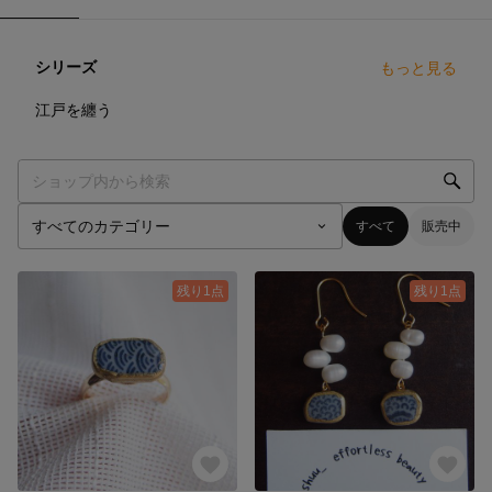
シリーズ
もっと見る
0
点
江戸を纏う
すべて
販売中
残り1点
残り1点