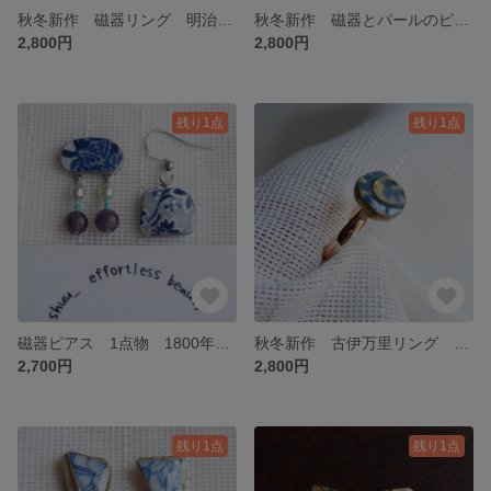
秋冬新作 磁器リング 明治時代 1点物 焼き物 器 金継ぎ風 和柄 青海波 和モダン 着物浴衣 藍染
秋冬新作 磁器とパールのピアス 明治時代 1点物 焼き物 器 金継ぎ風 着物リメイク アンティーク
2,800円
2,800円
残り1点
残り1点
磁器ピアス 1点物 1800年代 明治時代 焼き物 器 金継ぎ風 アシンメトリー 陶片 天然石アメジスト
秋冬新作 古伊万里リング １点物 1800年代 有田焼 金継ぎ風 焼き物 アンティーク 着物リメイク 浴衣
2,700円
2,800円
残り1点
残り1点