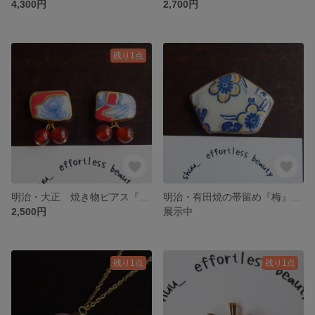
4,300円
2,700円
残り1点
明治・大正 焼き物ピアス『Le Temps des cerises』１点物 陶片 金継ぎ風 ゆれる クジャクの羽 さくらんぼ 赤 エキゾチック アンティーク
明治・有田焼の帯留め『梅』1点物 1800年代 梅 金継ぎ風 焼き物 着物 浴衣 リメイク 藍染
2,500円
展示中
残り1点
残り1点