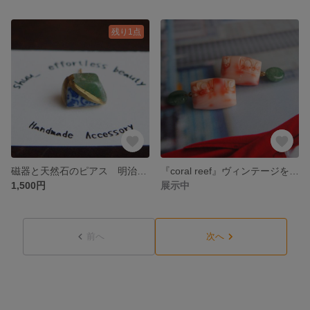
残り1点
磁器と天然石のピアス 明治時代 1点物 桜 さくら 焼き物 片耳 金継ぎ風 1800年代 ミュージックボックス オルゴール
『coral reef』ヴィンテージを纏う 1点物 天然珊瑚と天然石のピアス 手彫り アンティーク 華やか大ぶりピアス サージカルステンレス
1,500円
展示中
前へ
次へ