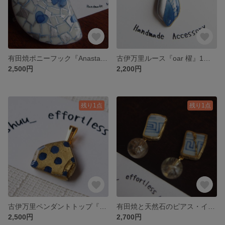
有田焼ポニーフック『Anastasia』1点物 江戸・明治 1800年代 焼き物 銀彩 花柄 和柄 浴衣 和装 和小物 ヘアカフス 簪
古伊万里ルース『oar 櫂』1点物 江戸 1800年代 有田焼 裸石 焼き物 陶片 ハンドメイド
2,500円
2,200円
残り1点
残り1点
古伊万里ペンダントトップ『umbrella』1点物 江戸時代 焼き物 ドット柄 陶片 金継ぎ風 アンティーク 雨傘 アンブレラ
有田焼と天然石のピアス・イヤリング 1点物 1800年代 江戸・明治 陶片 ルチルクォーツ 着物リメイク 浴衣 藍染
2,500円
2,700円