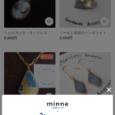
シェルカメオ・ネックレス『Anna』１点物 リバーシブル 2way 伝統工芸 貝細工 ヴィンテージ アンティーク レトロ サージカルステンレス製
パールと磁器のペンダントトップ『Potter』明治・大正 1点物 陶片 個性的 アンティーク 着物リメイク 古布 陶芸家
8,800円
2,500円
残り1点
明治・焼き物ネックレス『dinner party』1800年代 １点物 瀬戸・美濃焼 陶片 花柄 金継ぎ風 アンティーク 着物リメイク
焼き物ピアス・イヤリング『Think of Me』1点物 明治・大正 金継ぎ風 和モダン アンティーク 着物リメイク 古布
5,800円
展示中