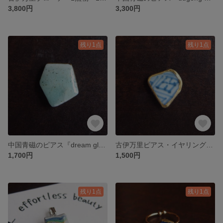
3,800円
3,300円
残り1点
残り1点
中国青磁のピアス『dream glass』 シングル・片耳 1点物 鎌倉時代 焼き物 陶器 シー陶片 骨董 翡翠色 ロマン アンティーク 古布
古伊万里ピアス・イヤリング 1点物 江戸時代 有田焼 片耳 個性的 アンティーク 藍染 古布
1,700円
1,500円
残り1点
残り1点