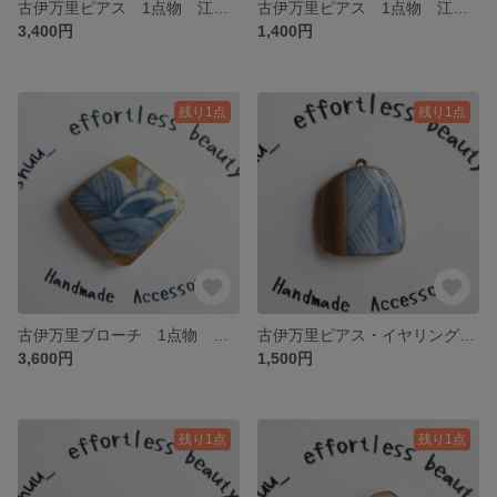
古伊万里ピアス 1点物 江戸時代 1800年代有田焼 金継ぎ風 アシンメトリー 個性派 和 みじん唐草 水色 ゆれる
古伊万里ピアス 1点物 江戸時代 有田焼 焼き物 金継ぎ風 片耳 個性派 アンティーク ヴィンテージ 雨雲 空 雲龍
3,400円
1,400円
残り1点
残り1点
古伊万里ブローチ 1点物 江戸時代 1800年代有田焼 金継ぎ風 藍色 インディゴブルー ひし形 和モダン アンティーク
古伊万里ピアス・イヤリング 片耳 1点物 江戸時代 有田焼 金継ぎ風 シングルピアス 個性派 浴衣リメイク 大島紬
3,600円
1,500円
残り1点
残り1点