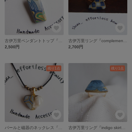
古伊万里ペンダントトップ『my life』1点物 江戸 有田焼 陶片 焼き物 金継ぎ風 和モダン アンティーク 着物リメイク
古伊万里リング『complement』1800年代 有田焼 1点物 市松 染付 焼き物 アンティーク 藍染 大島紬
2,500円
2,700円
残り1点
残り1点
パールと磁器のネックレス『heal』シルクコード チョーカー １点物 明治・大正焼き物 金継ぎ風 浴衣 着物リメイク
古伊万里リング『indigo skirt』1点物 1700年代 有田焼 金継ぎ風 焼き物 花 着物 浴衣リメイク 藍染 古布