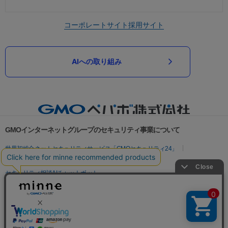
コーポレートサイト
採用サイト
AIへの取り組み
GMOインターネットグループのセキュリティ事業について
世界初総合ネットセキュリティサービス「GMOセキュリティ24」
パスワード漏洩診断
Webサイトリスク診断
セキュリティ相談AIチャットボット
実在証明・盗聴対策
サイバー攻撃対策（GMOサイバーセキュリティ byイエラエ）
サイバー攻撃対策（GMO Flatt Security）
なりすまし対策
セキュリティ事業の軌跡