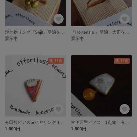
焼き物リング『Sajit』明治を纏う 1800年代 1点物 瀬戸・美濃焼 蓮 花 ゆれる淡水パール アジアン 陶片 金継ぎ 金彩
『Hortensia 』明治・大正を纏う 1点物 焼き物リング 指輪 唐草 金継ぎ 金彩 三角 陶器陶片 1800年代 サージカルステンレス オルタシンア 紫陽花 アジサイ あじさい
展示中
展示中
残り1点
残り1点
有田焼ピアスorイヤリング 1点物 1800年代 古伊万里 陶片 焼き物 金継ぎ風 金彩 アンティーク 個性派 和モダン 和風
古伊万里ピアス 1点物 有田焼 1800年代 陶片 金継ぎ風 天然石イエロー 金属アレルギー対応 リトルレター 小さな手紙 片耳 シングルピアス
1,500円
1,500円