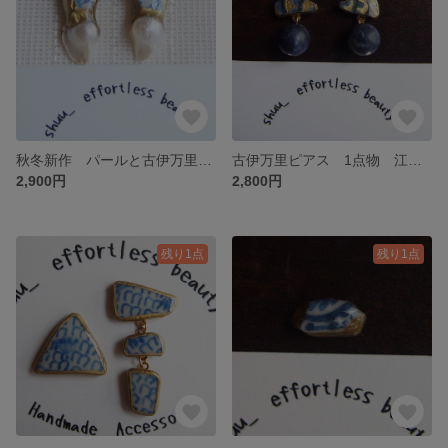
秋冬新作 パールと古伊万里のピアス 1点物 江戸時代 有田焼 器 焼き物 金継ぎ風 妖精 人魚 個性派 和モダン 水色 ブルー 冬服 雪
古伊万里ピアス 1点物 江戸時代 有田焼 焼き物 金継ぎ風 天然石ソーダライト 宇宙 地球 インディゴブルー ネイビー
2,900円
2,800円
残り1点
残り1点