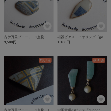
古伊万里ブローチ 1点物 江戸時代 有田焼 金継ぎ風 焼き物 和モダン 着物・浴衣リメイク 藍染
磁器ピアス・イヤリング『good luck』1点物 明治時代 瀬戸・美濃焼 焼き物 金継ぎ風 片耳シングル アンティーク
3,500円
1,100円
残り1点
残り1点
古伊万里ブローチ 1点物 1800年代 江戸時代 有田焼 金継ぎ風 格子 チェック 和モダン アンティーク ブルーグレー
中国青磁のピアス『dugong 』鎌倉時代 1点物 焼き物 陶器 骨董 翡翠色 アンティーク 着物 和モダン 淡水パール ジュゴン 海 水族館