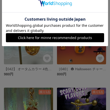
600円
800円
残り1点
残り1点
【042】 オータムカラー 4色小花 ドロップ チャーム
［040］‪ 🎃 Halloween チャーム 蓄光 ☠︎🕸 ぐで猫付
980円
800円
残り1点
残り1点