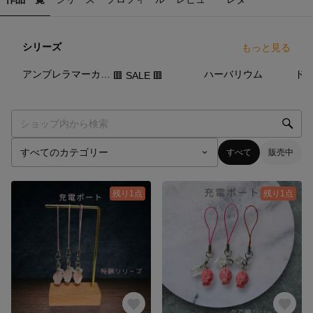
シリーズ
もっと見る
74
点
11
点
16
点
アンブレラマーカー＆ペットボトルマーカー
ハーバリウム
ド
🟥 SALE 🟥
すべて
販売中
残り1点
残り1点