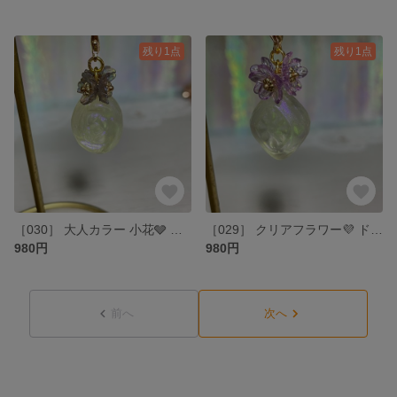
残り1点
残り1点
‪［030］ 大人カラー 小花🩶 ドロップチャーム
‪［029］ クリアフラワー💜 ドロップチャーム
980円
980円
前へ
次へ