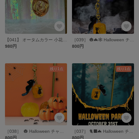
【041】 オータムカラー 小花ドロップチャーム
［039］‪ 🎃🦇🕸 Halloween チャーム 🐈‍⬛🕸 はこ猫
980円
800円
残り1点
残り1点
［038］ ‪ 🎃 Halloween チャーム
‪［037］ 🐈‍⬛🦇 Halloween チャーム 🎃٩⎛ꀬ ꀬ⎞ じゃんぴんぐ猫
800円
800円