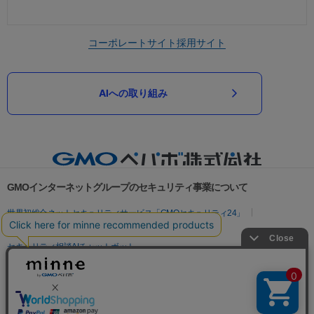
コーポレートサイト
採用サイト
AIへの取り組み
GMOインターネットグループのセキュリティ事業について
世界初総合ネットセキュリティサービス「GMOセキュリティ24」
パスワード漏洩診断
Webサイトリスク診断
セキュリティ相談AIチャットボット
実在証明・盗聴対策
サイバー攻撃対策（GMOサイバーセキュリティ byイエラエ）
サイバー攻撃対策（GMO Flatt Security）
なりすまし対策