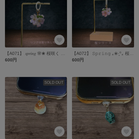
【A071】 𝑠𝑝𝑟𝑖𝑛𝑔 🌸❀ 桜咲く めじるしアクセサリー 桜シリーズ 薄紫
【A072】 𝚂𝚙𝚛𝚒𝚗𝚐 ｡❀·̩͙꙳｡ 桜咲く めじるしアクセサリー 桜シリーズ 桜色
600円
600円
SOLD OUT
SOLD OUT