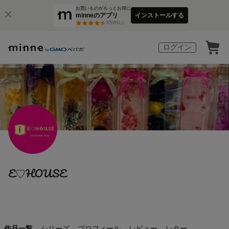
お買いものがもっとお得に
minneのアプリ
インストールする
3
万件以上
ログイン
E♡HOUSE
作品一覧
シリーズ
プロフィール
レビュー
レター