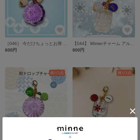
［046］ 今だけちょっとお🉐 和菓子チャーム 🩷アルファベットＥ
【044】 Winterチャーム アルファベットＦ ❄︎.*
600円
800円
残り1点
残り1点
［045］ 今だけちょっとお🉐 和菓子チャーム 💚miniアルファベット付き
［043］ ‪ ❄️ winterチャーム アルファベットJ 付