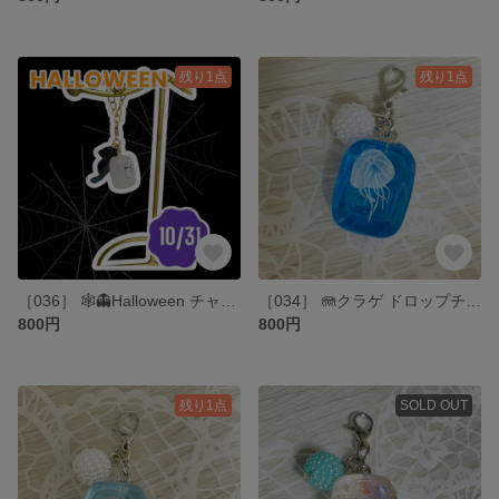
残り1点
残り1点
‪［036］ 🕸👻Halloween チャーム 蓄光ドロップ じゃんぴんぐ猫
［034］ 🪼クラゲ ドロップチャーム 海の妖精 深海の海月
800円
800円
残り1点
SOLD OUT