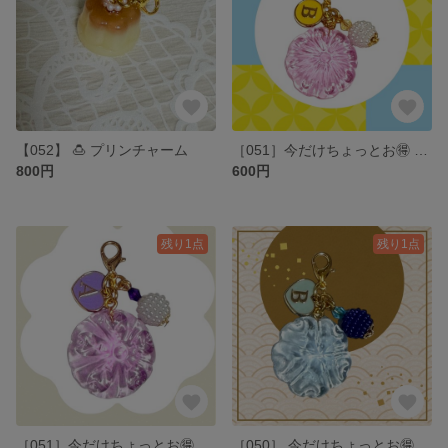
【052】 🍮 プリンチャーム
［051］今だけちょっとお🉐 🏵️ 和ドロップチャーム 💛アルファベットＢ
800円
600円
残り1点
残り1点
［051］今だけちょっとお🉐 和ドロップチャーム 💜アルファベットＡ
［050］ 今だけちょっとお🉐 𑁍𓏸𓈒 和ドロップチャーム ️🩵アルファベットB