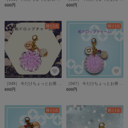
600円
600円
残り1点
残り1点
［049］ 今だけちょっとお🉐 ❁⃘*.ﾟ 和ドロップチャーム 🩷アルファベットD
［047］ 今だけちょっとお🉐 和菓子チャーム ‎🤍アルファベットＤ
600円
600円
残り1点
残り1点