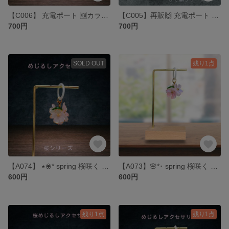
【C006】 充電ポート 🆕カラー登場✨️ サクラ鯛シリーズ ストラップ付き
【C005】再販🙌 充電ポート めで鯛シリーズ ストラップ付き
700円
700円
SOLD OUT
残り1点
【A074】 ‎٭❀* spring 桜咲く めじるしアクセサリー 桜シリーズ milky pink
【A073】🌸*･ spring 桜咲く めじるしアクセサリー 桜シリーズ mix
600円
600円
残り1点
残り1点