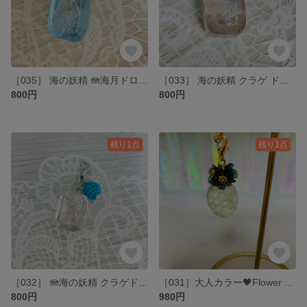
［035］ 海の妖精 🪼海月ドロップチャーム
［033］ 海の妖精 クラゲ ドロップチャーム
800円
800円
残り1点
残り1点
［032］ 🪼海の妖精 クラゲドロップチャーム JewelryFish 🪼
‪［031］大人カラー🖤Flower ドロップチャーム
800円
980円