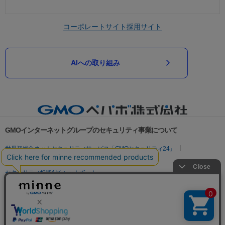
コーポレートサイト
採用サイト
AIへの取り組み
GMOインターネットグループのセキュリティ事業について
世界初総合ネットセキュリティサービス「GMOセキュリティ24」
パスワード漏洩診断
Webサイトリスク診断
セキュリティ相談AIチャットボット
実在証明・盗聴対策
サイバー攻撃対策（GMOサイバーセキュリティ byイエラエ）
サイバー攻撃対策（GMO Flatt Security）
なりすまし対策
セキュリティ事業の軌跡