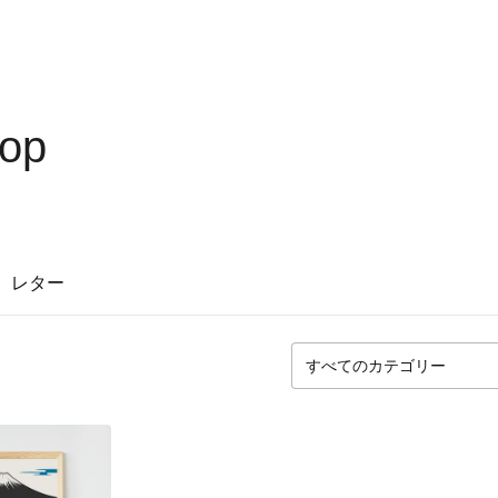
hop
レター