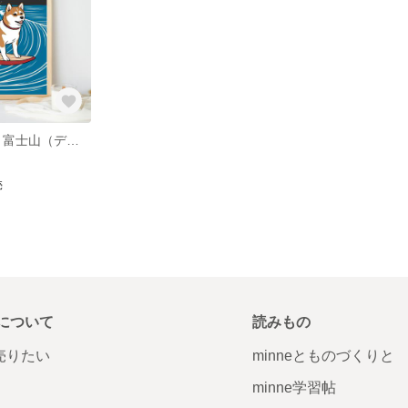
SurfingDog with 富士山（データ販売)
売
について
読みもの
で売りたい
minneとものづくりと
minne学習帖