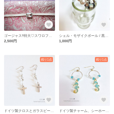
ゴージャス‼︎特大♡スワロフスキー♡の帯留め
シェル・モザイクボール / 黒蝶貝とパールのかんざし♡
2,500円
1,000円
残り1点
残り1点
ドイツ製クロスとガラスビーズ♡のピアス
ドイツ製チャーム、シーホース/seahorse/タツノオトシゴ♡のフープピアス