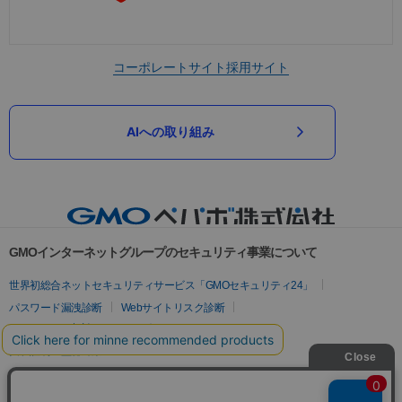
コーポレートサイト
採用サイト
AIへの取り組み
GMOインターネットグループのセキュリティ事業について
世界初総合ネットセキュリティサービス「GMOセキュリティ24」
パスワード漏洩診断
Webサイトリスク診断
セキュリティ相談AIチャットボット
実在証明・盗聴対策
サイバー攻撃対策（GMOサイバーセキュリティ byイエラエ）
サイバー攻撃対策（GMO Flatt Security）
なりすまし対策