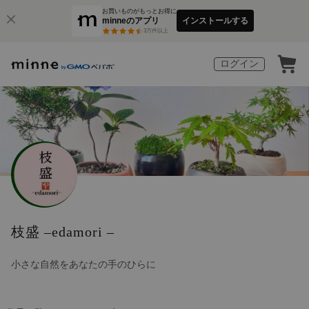
お買いものがもっとお得に
minneのアプリ
インストールする
3
万件以上
ログイン
枝盛 –edamori –
小さな自然をあなたの手のひらに