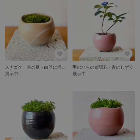
スナゴケ 掌の庭 - 白器に揺れる緑の苔
手のひらの紫陽花 - 青のしずく
展示中
展示中