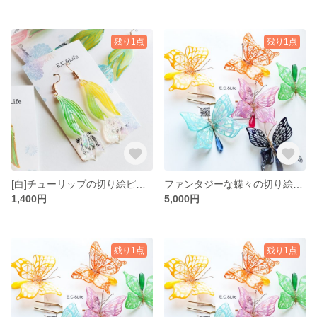
残り1点
残り1点
[白]チューリップの切り絵ピアス/イヤリング
ファンタジーな蝶々の切り絵かんざし[空色]
1,400円
5,000円
残り1点
残り1点