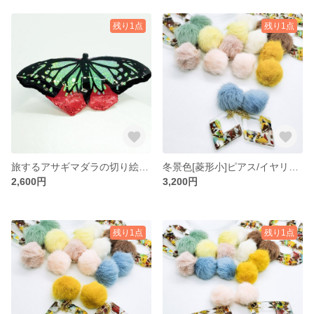
残り1点
残り1点
旅するアサギマダラの切り絵ヘアゴム
冬景色[菱形小]ピアス/イヤリング
2,600円
3,200円
残り1点
残り1点