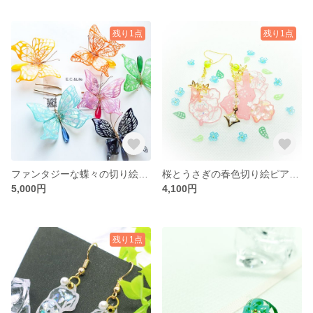
残り1点
残り1点
ファンタジーな蝶々の切り絵かんざし[薄紫]
桜とうさぎの春色切り絵ピアス/イヤリング
5,000円
4,100円
残り1点