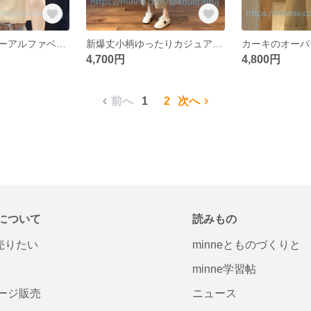
インパクトカラーアルファベットポロネックニット半袖Tシャツレディース夏レトロショート丈正肩トップスTシャツ
新爆丈小柄ゆったりカジュアルパンツパンツ
4,700円
4,800円
前へ
1
2
次へ
について
読みもの
で売りたい
minneとものづくりと
minne学習帖
ージ販売
ニュース