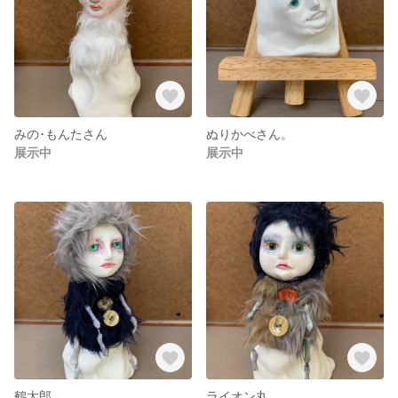
みの･もんたさん
ぬりかべさん。
展示中
展示中
鶴太郎。
ライオン丸。