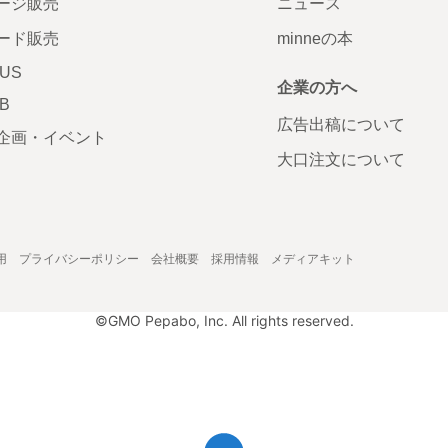
ージ販売
ニュース
ード販売
minneの本
LUS
企業の方へ
AB
広告出稿について
企画・イベント
大口注文について
用
プライバシーポリシー
会社概要
採用情報
メディアキット
©GMO Pepabo, Inc. All rights reserved.