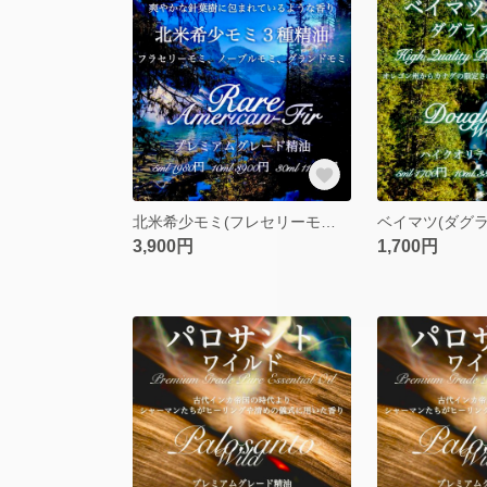
北米希少モミ(フレセリーモミ/ノーブルモミ/グランドモミ)精油10ml
3,900円
1,700円