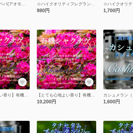
有機リツェアクベバ(アオモジ)精油30ml
☆ハイクオリティフレグランスオイル☆ブラックカラント5ml
980円
1,700円
【とても心地よい香り】有機シャクナゲ（ロードデンドロン）精油10ml
【とても心地よい香り】有機シャクナゲ（ロードデンドロン）精油30ml
10,200円
1,600円