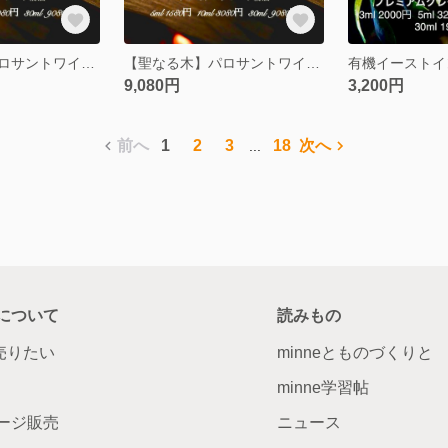
【聖なる木】パロサントワイルド(ホーリーウッド)精油10ml
【聖なる木】パロサントワイルド(ホーリーウッド)精油30ml
9,080円
3,200円
前へ
1
2
3
18
次へ
...
について
読みもの
で売りたい
minneとものづくりと
minne学習帖
ージ販売
ニュース