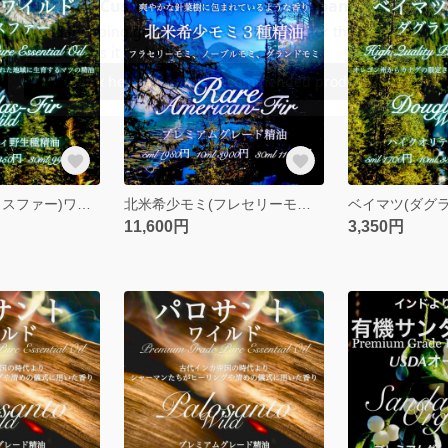
ベイマツ(ダグラスファー)ワイルド精油5ml
北米希少モミ(フレセリーモミ/ノーブルモミ/グランドモミ)精油30ml
11,600円
3,350円