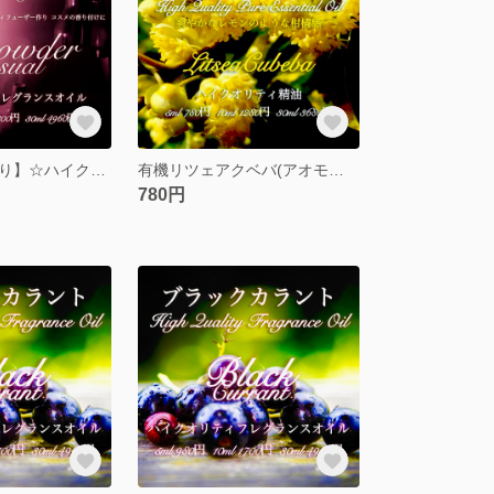
【色気のある香り】☆ハイクオリティフレグランスオイル☆ガンパウダー10ml
有機リツェアクベバ(アオモジ)精油5ml
780円