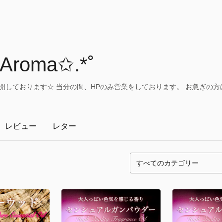
 Aroma✩.*˚
開しております☆ 当分の間、HPのみ営業をしております。 お急ぎの方
レビュー
レター