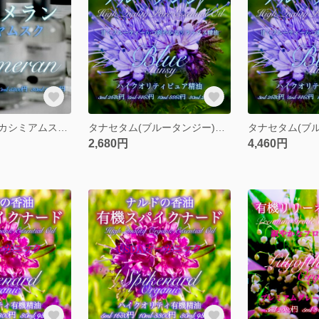
カシュメラン（カシミアムスク）30ml
タナセタム(ブルータンジー)精油3ml
2,680円
4,460円